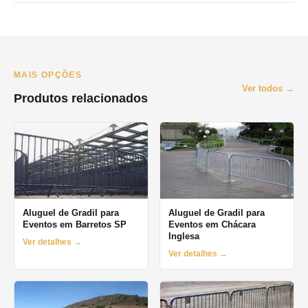
Atendemos principalmente São Paulo e Grande SP. Para
Campinas e interior, consulte disponibilidade pelo WhatsApp. O
prazo mínimo de locação é de 1 dia (diária), com opções
semanais e mensais.
MAIS OPÇÕES
Ver todos →
Produtos relacionados
Aluguel de Gradil para
Aluguel de Gradil para
Eventos em Barretos SP
Eventos em Chácara
Inglesa
Ver detalhes →
Ver detalhes →