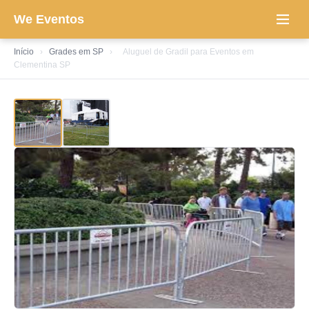
We Eventos
Início
›
Grades em SP
›
Aluguel de Gradil para Eventos em
Clementina SP