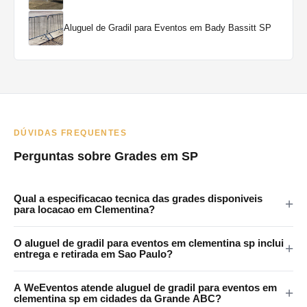
Aluguel de Gradil para Eventos em Bady Bassitt SP
DÚVIDAS FREQUENTES
Perguntas sobre Grades em SP
Qual a especificacao tecnica das grades disponiveis
para locacao em Clementina?
As grades da WeEventos medem 2x1,20m com encaixes em 4
O aluguel de gradil para eventos em clementina sp inclui
pontos e tratamento anticorrosao. Certificadas para eventos
entrega e retirada em Sao Paulo?
publicos em Clementina e regiao.
Sim. A WeEventos realiza entrega e retirada no local em Sao
A WeEventos atende aluguel de gradil para eventos em
Paulo e Grande SP. Atendemos Clementina e regiao
clementina sp em cidades da Grande ABC?