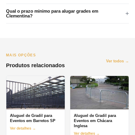
metropolitana.
Sim. Atendemos Santo Andre, Sao Bernardo, Sao Caetano,
Qual o prazo minimo para alugar grades em
Diadema e Maua. Consulte disponibilidade pelo WhatsApp.
Clementina?
O prazo minimo e de 1 dia (diaria). Oferecemos locacao por
final de semana, semana e mes. Orcamento pelo WhatsApp no
mesmo dia.
MAIS OPÇÕES
Ver todos →
Produtos relacionados
Aluguel de Gradil para
Aluguel de Gradil para
Eventos em Barretos SP
Eventos em Chácara
Inglesa
Ver detalhes →
Ver detalhes →