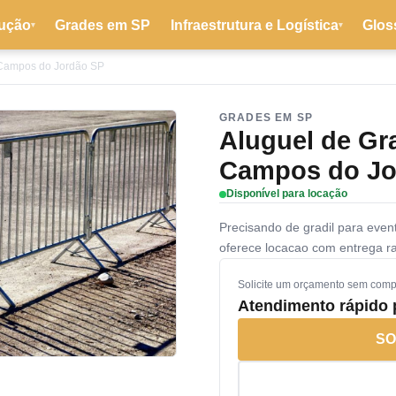
ução
Grades em SP
Infraestrutura e Logística
Glos
▾
▾
 Campos do Jordão SP
GRADES EM SP
Aluguel de Gr
Campos do Jo
Disponível para locação
Precisando de gradil para ev
oferece locacao com entrega 
Solicite um orçamento sem com
Atendimento rápido
SO