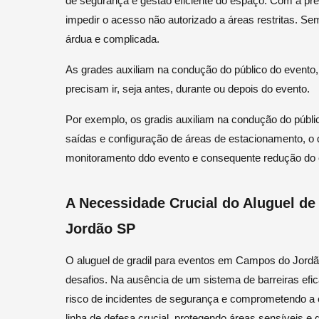
de segurança e gestão eficiente do espaço. Com a pre
impedir o acesso não autorizado a áreas restritas. Se
árdua e complicada.
As grades auxiliam na condução do público do evento
precisam ir, seja antes, durante ou depois do evento.
Por exemplo, os gradis auxiliam na condução do públic
saídas e configuração de áreas de estacionamento, o
monitoramento ddo evento e consequente redução do
A Necessidade Crucial do Aluguel d
Jordão SP
O aluguel de gradil para eventos em Campos do Jord
desafios. Na ausência de um sistema de barreiras efi
risco de incidentes de segurança e comprometendo a 
linha de defesa crucial, protegendo áreas sensíveis e 