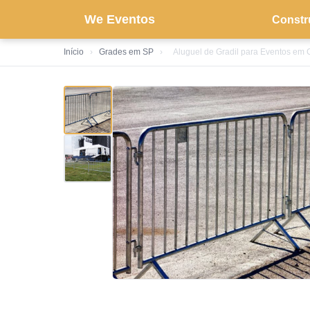
We Eventos
Constr
Início
›
Grades em SP
›
Aluguel de Gradil para Eventos em