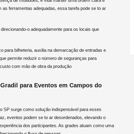
sença de multidões, é vital manter uma ordem clara e
m as ferramentas adequadas, essa tarefa pode se to ar
, direcionando-o adequadamente para os locais que
o para bilheteria, auxilia na demarcação de entradas e
 que permite reduzir o número de seguranças para
 custo com mão de obra da produção
e Gradil para Eventos em Campos do
ão SP surge como solução indispensável para esses
caz, eventos podem se to ar desordenados, elevando o
experiência dos participantes. As grades atuam como uma
direcionando o fluxo de pessoas.