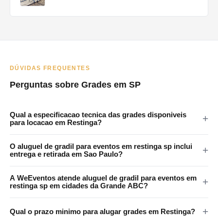
DÚVIDAS FREQUENTES
Perguntas sobre Grades em SP
Qual a especificacao tecnica das grades disponiveis
para locacao em Restinga?
As grades da WeEventos medem 2x1,20m com encaixes em 4
O aluguel de gradil para eventos em restinga sp inclui
pontos e tratamento anticorrosao. Certificadas para eventos
entrega e retirada em Sao Paulo?
publicos em Restinga e regiao.
Sim. A WeEventos realiza entrega e retirada no local em Sao
A WeEventos atende aluguel de gradil para eventos em
Paulo e Grande SP. Atendemos Restinga e regiao
restinga sp em cidades da Grande ABC?
metropolitana.
Sim. Atendemos Santo Andre, Sao Bernardo, Sao Caetano,
Qual o prazo minimo para alugar grades em Restinga?
Diadema e Maua. Consulte disponibilidade pelo WhatsApp.