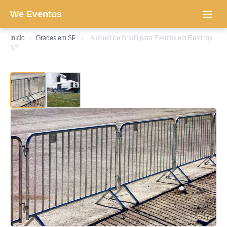
We Eventos
Início
›
Grades em SP
›
Aluguel de Gradil para Eventos em Restinga
SP