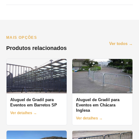
O prazo minimo e de 1 dia (diaria). Oferecemos locacao por
final de semana, semana e mes. Orcamento pelo WhatsApp no
mesmo dia.
MAIS OPÇÕES
Ver todos →
Produtos relacionados
Aluguel de Gradil para
Aluguel de Gradil para
Eventos em Barretos SP
Eventos em Chácara
Inglesa
Ver detalhes →
Ver detalhes →