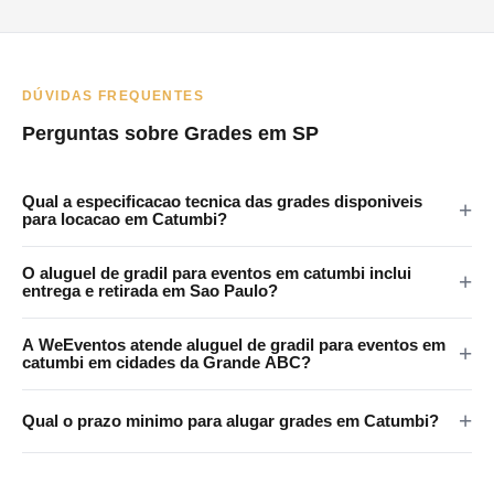
DÚVIDAS FREQUENTES
Perguntas sobre Grades em SP
Qual a especificacao tecnica das grades disponiveis
para locacao em Catumbi?
As grades da WeEventos medem 2x1,20m com encaixes em 4
O aluguel de gradil para eventos em catumbi inclui
pontos e tratamento anticorrosao. Certificadas para eventos
entrega e retirada em Sao Paulo?
publicos em Catumbi e regiao.
Sim. A WeEventos realiza entrega e retirada no local em Sao
A WeEventos atende aluguel de gradil para eventos em
Paulo e Grande SP. Atendemos Catumbi e regiao metropolitana.
catumbi em cidades da Grande ABC?
Sim. Atendemos Santo Andre, Sao Bernardo, Sao Caetano,
Qual o prazo minimo para alugar grades em Catumbi?
Diadema e Maua. Consulte disponibilidade pelo WhatsApp.
O prazo minimo e de 1 dia (diaria). Oferecemos locacao por
final de semana, semana e mes. Orcamento pelo WhatsApp no