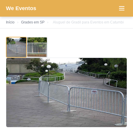
We Eventos
Início
›
Grades em SP
›
Aluguel de Gradil para Eventos em Catumbi