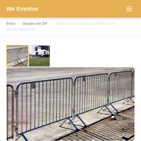
We Eventos
Início
›
Grades em SP
›
Aluguel de Gradil para Eventos em
Mirandópolis SP