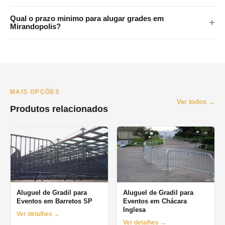
metropolitana.
Sim. Atendemos Santo Andre, Sao Bernardo, Sao Caetano,
Qual o prazo minimo para alugar grades em
Diadema e Maua. Consulte disponibilidade pelo WhatsApp.
Mirandopolis?
O prazo minimo e de 1 dia (diaria). Oferecemos locacao por
final de semana, semana e mes. Orcamento pelo WhatsApp no
mesmo dia.
MAIS OPÇÕES
Ver todos →
Produtos relacionados
Aluguel de Gradil para
Aluguel de Gradil para
Eventos em Barretos SP
Eventos em Chácara
Inglesa
Ver detalhes →
Ver detalhes →