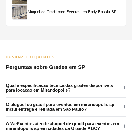
Aluguel de Gradil para Eventos em Bady Bassitt SP
DÚVIDAS FREQUENTES
Perguntas sobre Grades em SP
Qual a especificacao tecnica das grades disponiveis
para locacao em Mirandopolis?
As grades da WeEventos medem 2x1,20m com encaixes em 4
O aluguel de gradil para eventos em mirandópolis sp
pontos e tratamento anticorrosao. Certificadas para eventos
inclui entrega e retirada em Sao Paulo?
publicos em Mirandopolis e regiao.
Sim. A WeEventos realiza entrega e retirada no local em Sao
A WeEventos atende aluguel de gradil para eventos em
Paulo e Grande SP. Atendemos Mirandopolis e regiao
mirandópolis sp em cidades da Grande ABC?