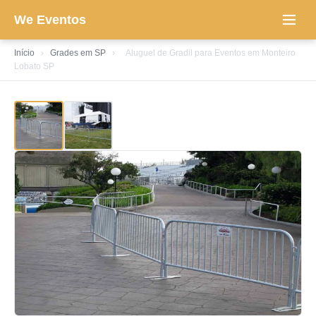
We Eventos
Início
›
Grades em SP
›
Aluguel de Gradil para Eventos em Monteiro
Lobato SP