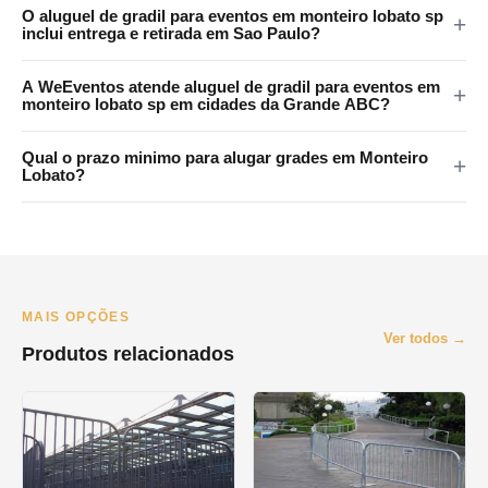
As grades da WeEventos medem 2x1,20m com encaixes em 4
O aluguel de gradil para eventos em monteiro lobato sp
pontos e tratamento anticorrosao. Certificadas para eventos
inclui entrega e retirada em Sao Paulo?
publicos em Monteiro Lobato e regiao.
Sim. A WeEventos realiza entrega e retirada no local em Sao
A WeEventos atende aluguel de gradil para eventos em
Paulo e Grande SP. Atendemos Monteiro Lobato e regiao
monteiro lobato sp em cidades da Grande ABC?
metropolitana.
Sim. Atendemos Santo Andre, Sao Bernardo, Sao Caetano,
Qual o prazo minimo para alugar grades em Monteiro
Diadema e Maua. Consulte disponibilidade pelo WhatsApp.
Lobato?
O prazo minimo e de 1 dia (diaria). Oferecemos locacao por
final de semana, semana e mes. Orcamento pelo WhatsApp no
mesmo dia.
MAIS OPÇÕES
Ver todos →
Produtos relacionados