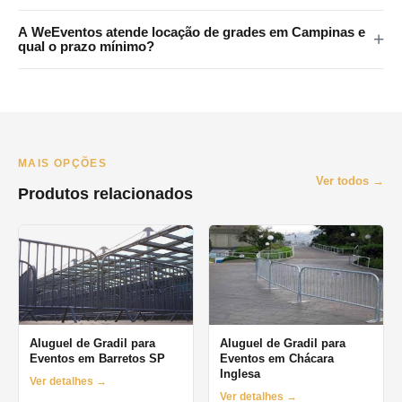
conforme o endereço. Atendemos Itapetininga e toda a região
Sim. Atendemos toda a Grande SP, incluindo Santo André, São
metropolitana.
A WeEventos atende locação de grades em Campinas e
Bernardo do Campo, São Caetano do Sul, Diadema e Mauá.
qual o prazo mínimo?
Consulte disponibilidade pelo WhatsApp.
Atendemos principalmente São Paulo e Grande SP. Para
Campinas e interior, consulte disponibilidade pelo WhatsApp. O
prazo mínimo de locação é de 1 dia (diária), com opções
semanais e mensais.
MAIS OPÇÕES
Ver todos →
Produtos relacionados
Aluguel de Gradil para
Aluguel de Gradil para
Eventos em Barretos SP
Eventos em Chácara
Inglesa
Ver detalhes →
Ver detalhes →