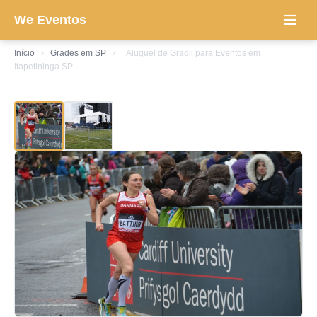
We Eventos
Início
›
Grades em SP
›
Aluguel de Gradil para Eventos em
Itapetininga SP