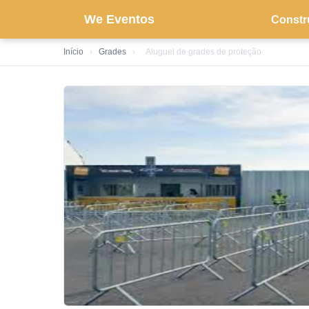
We Eventos
Constr
Início
›
Grades
›
Aluguel de grades de proteção