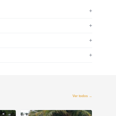
a direcionar o fluxo de pessoas, evitando
garantindo que áreas restritas sejam devidamente
orredores, garantindo a segurança tanto dos
facilitam a organização geral do evento.
ntradas e saídas, além de áreas de sanitários. Elas
eterminadas áreas, como palcos e espaços VIPs.
ura x 2m de comprimento. Cada grade pesa
Ver todos →