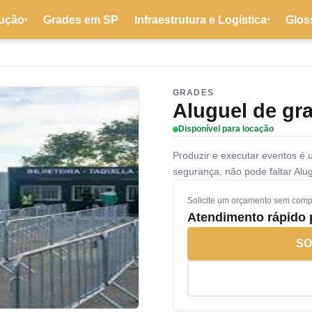
ução
Grades em SP
Infraestrutura e Logística
Glos
▾
▾
GRADES
Aluguel de gr
Disponível para locação
Produzir e executar eventos é 
segurança, não pode faltar Alu
Solicite um orçamento sem com
Atendimento rápido
SO