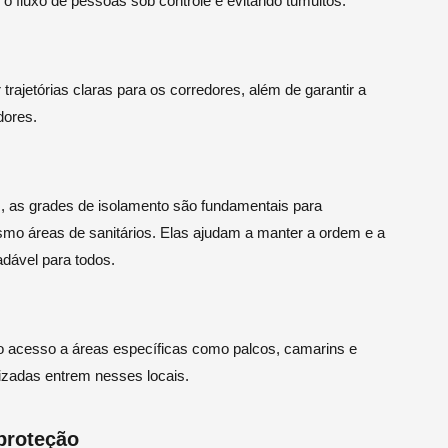
 o fluxo de pessoas sob controle e evitando tumultos.
 trajetórias claras para os corredores, além de garantir a
dores.
ws, as grades de isolamento são fundamentais para
mesmo áreas de sanitários. Elas ajudam a manter a ordem e a
dável para todos.
 o acesso a áreas específicas como palcos, camarins e
izadas entrem nesses locais.
proteção