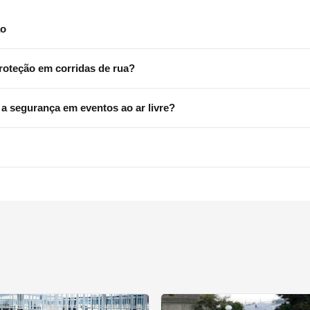
ão
 organização e a segurança dos participantes em eventos. Elas ajudam 
roteção em corridas de rua?
s grades são resistentes e seguras, suportando o impacto do público e 
ece vários benefícios, como a criação de trajetórias claras para os c
a segurança em eventos ao ar livre?
m a evitar que pessoas não autorizadas entrem nas áreas de corrida e 
es de isolamento são fundamentais para organizar filas na bilheteria, e
ltos e garantindo que apenas pessoas autorizadas tenham acesso a d
is para aluguel: 1,20m de altura x 2m de comprimento e 1,50m de alt
segurança durante o uso em eventos.