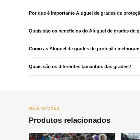
Por que é importante Aluguel de grades de proteç
Aluguel de grades de proteção é crucial para garantir a
Quais são os benefícios do Aluguel de grades de p
aglomerações e facilitando a circulação. Além disso, a
isoladas.
O Aluguel de grades de proteção em corridas de rua ofer
Como as Aluguel de grades de proteção melhoram 
participantes quanto dos espectadores. As grades ajuda
Em eventos ao ar livre, como festivais e feiras, as grad
Quais são os diferentes tamanhos das grades?
ajudam a manter a ordem e a segurança, evitando tumu
As grades estão disponíveis em dois tamanhos principa
aproximadamente 16kg, proporcionando estabilidade e 
MAIS OPÇÕES
Produtos relacionados