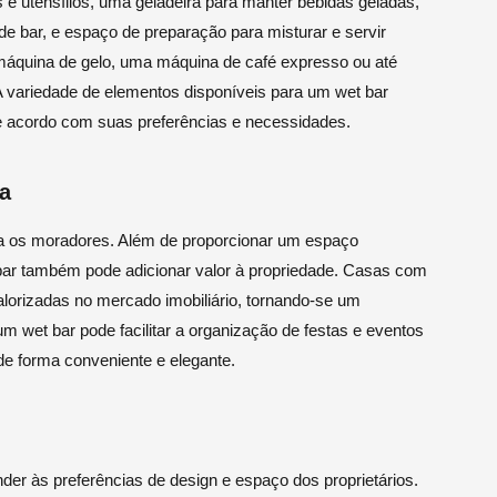
 e utensílios, uma geladeira para manter bebidas geladas,
de bar, e espaço de preparação para misturar e servir
máquina de gelo, uma máquina de café expresso ou até
variedade de elementos disponíveis para um wet bar
de acordo com suas preferências e necessidades.
a
ra os moradores. Além de proporcionar um espaço
 bar também pode adicionar valor à propriedade. Casas com
lorizadas no mercado imobiliário, tornando-se um
 um wet bar pode facilitar a organização de festas e eventos
de forma conveniente e elegante.
nder às preferências de design e espaço dos proprietários.