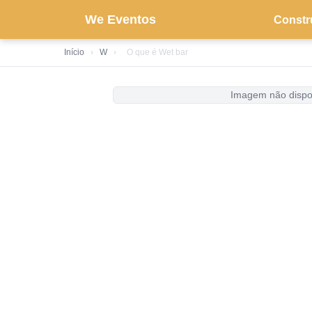
We Eventos
Constr
Início
›
W
›
O que é Wet bar
Imagem não dispo