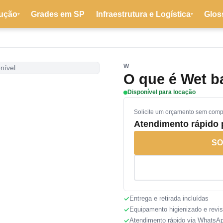
ução
Grades em SP
Infraestrutura e Logística
Glos
▾
▾
W
nível
O que é Wet b
Disponível para locação
Solicite um orçamento sem com
Atendimento rápido
SO
Entrega e retirada incluídas
Equipamento higienizado e revi
Atendimento rápido via WhatsA