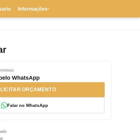
sario
Informações
▾
ar
promisso
 pelo WhatsApp
LICITAR ORÇAMENTO
Falar no WhatsApp
sado
pp