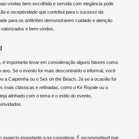
oas-vindas bem escolhida e servida com elegância pode
ção e receptividade que contribui para o sucesso da
ade para os anfitriões demonstrarem cuidado e atenção
 valorizados e bem-vindos.
l
o, é importante levar em consideração alguns fatores como
do ano. Se o evento for mais descontraído e informal, você
mo a Caipirinha ou o Sex on the Beach. Já se a ocasião for
s mais clássicas e refinadas, como o Kir Royale ou o
teja alinhado com o tema e o estilo do evento,
onvidados.
 aspecto importante a se considerar. É recomendável que