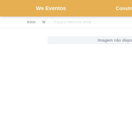
We Eventos
Constr
Início
›
W
›
O que é Welcome drink
Imagem não dispo