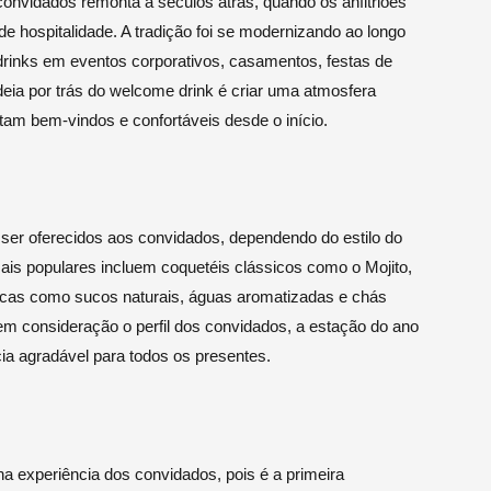
convidados remonta a séculos atrás, quando os anfitriões
 hospitalidade. A tradição foi se modernizando ao longo
rinks em eventos corporativos, casamentos, festas de
deia por trás do welcome drink é criar uma atmosfera
tam bem-vindos e confortáveis desde o início.
ser oferecidos aos convidados, dependendo do estilo do
mais populares incluem coquetéis clássicos como o Mojito,
licas como sucos naturais, águas aromatizadas e chás
em consideração o perfil dos convidados, a estação do ano
ia agradável para todos os presentes.
experiência dos convidados, pois é a primeira