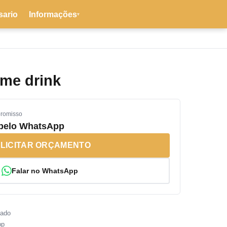
sario
Informações
▾
me drink
promisso
 pelo WhatsApp
LICITAR ORÇAMENTO
Falar no WhatsApp
sado
pp