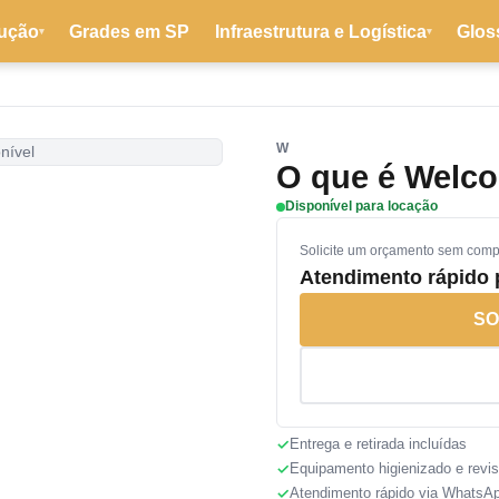
ução
Grades em SP
Infraestrutura e Logística
Glos
▾
▾
W
nível
O que é Welco
Disponível para locação
Solicite um orçamento sem com
Atendimento rápido
SO
Entrega e retirada incluídas
Equipamento higienizado e revi
Atendimento rápido via WhatsA