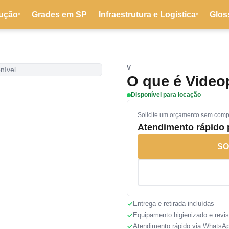
ução
Grades em SP
Infraestrutura e Logística
Glos
▾
▾
V
nível
O que é Video
Disponível para locação
Solicite um orçamento sem com
Atendimento rápido
SO
Entrega e retirada incluídas
Equipamento higienizado e revi
Atendimento rápido via WhatsA