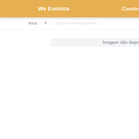
We Eventos
Constr
Início
›
V
›
O que é Videoprojetores
Imagem não dispo