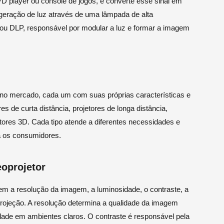
D player ou console de jogos, e converte esse sinal em
geração de luz através de uma lâmpada de alta
 ou DLP, responsável por modular a luz e formar a imagem
s no mercado, cada um com suas próprias características e
es de curta distância, projetores de longa distância,
ojetores 3D. Cada tipo atende a diferentes necessidades e
a os consumidores.
eoprojetor
luem a resolução da imagem, a luminosidade, o contraste, a
projeção. A resolução determina a qualidade da imagem
lidade em ambientes claros. O contraste é responsável pela