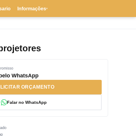
sario
Informações
▾
projetores
promisso
 pelo WhatsApp
LICITAR ORÇAMENTO
Falar no WhatsApp
sado
pp