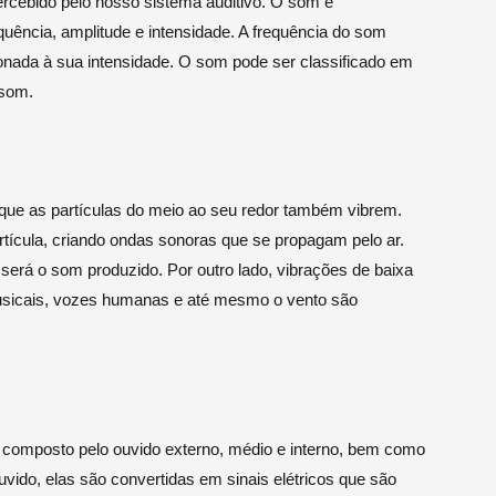
percebido pelo nosso sistema auditivo. O som é
quência, amplitude e intensidade. A frequência do som
ionada à sua intensidade. O som pode ser classificado em
ssom.
que as partículas do meio ao seu redor também vibrem.
rtícula, criando ondas sonoras que se propagam pelo ar.
será o som produzido. Por outro lado, vibrações de baixa
usicais, vozes humanas e até mesmo o vento são
é composto pelo ouvido externo, médio e interno, bem como
ido, elas são convertidas em sinais elétricos que são