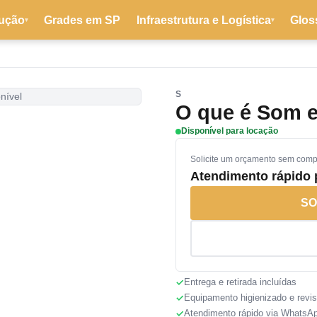
ução
Grades em SP
Infraestrutura e Logística
Glos
▾
▾
S
nível
O que é Som e
Disponível para locação
Solicite um orçamento sem com
Atendimento rápido
SO
Entrega e retirada incluídas
Equipamento higienizado e revi
Atendimento rápido via WhatsA