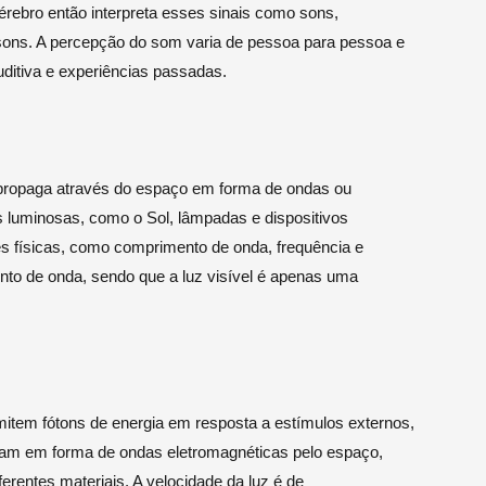
cérebro então interpreta esses sinais como sons,
e sons. A percepção do som varia de pessoa para pessoa e
uditiva e experiências passadas.
 propaga através do espaço em forma de ondas ou
s luminosas, como o Sol, lâmpadas e dispositivos
des físicas, como comprimento de onda, frequência e
ento de onda, sendo que a luz visível é apenas uma
item fótons de energia em resposta a estímulos externos,
iajam em forma de ondas eletromagnéticas pelo espaço,
ferentes materiais. A velocidade da luz é de