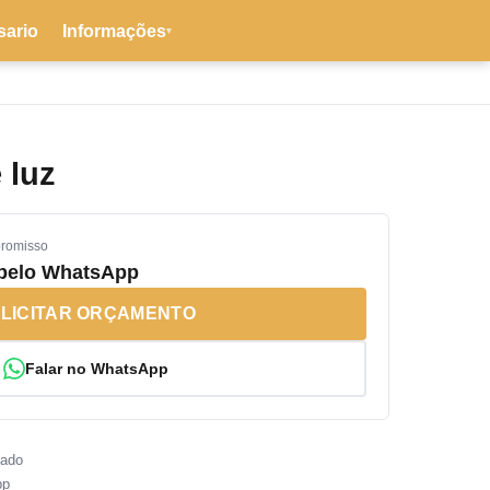
sario
Informações
▾
 luz
promisso
 pelo WhatsApp
LICITAR ORÇAMENTO
Falar no WhatsApp
sado
pp