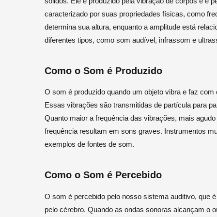
sólidos. Ele é produzido pela vibração de corpos e é 
caracterizado por suas propriedades físicas, como fre
determina sua altura, enquanto a amplitude está relac
diferentes tipos, como som audível, infrassom e ultra
Como o Som é Produzido
O som é produzido quando um objeto vibra e faz com 
Essas vibrações são transmitidas de partícula para pa
Quanto maior a frequência das vibrações, mais agudo 
frequência resultam em sons graves. Instrumentos m
exemplos de fontes de som.
Como o Som é Percebido
O som é percebido pelo nosso sistema auditivo, que 
pelo cérebro. Quando as ondas sonoras alcançam o ouv