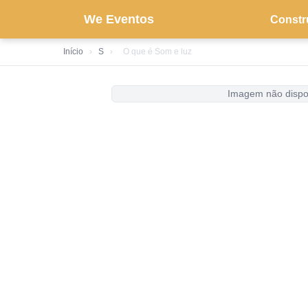
We Eventos
Constr
Início
›
S
›
O que é Som e luz
Imagem não dispo