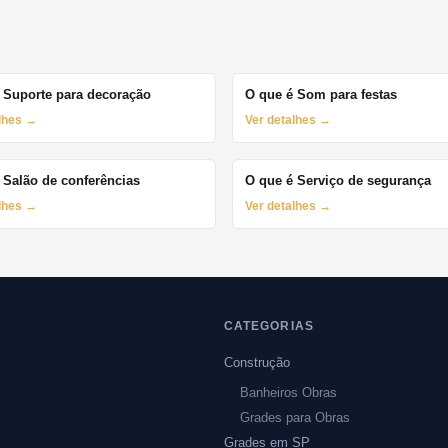
 Suporte para decoração
O que é Som para festas
alhes →
Ver detalhes →
 Salão de conferências
O que é Serviço de segurança
alhes →
Ver detalhes →
CATEGORIAS
Construção
Banheiros Obras
Grades para Obras
Grades em SP