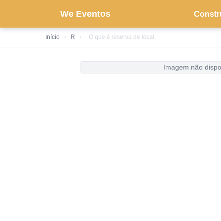
We Eventos
Constr
Início
›
R
›
O que é reserva de local
Imagem não dispo