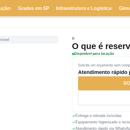
ução
Grades em SP
Infraestrutura e Logística
Glos
▾
▾
R
nível
O que é reserv
Disponível para locação
Solicite um orçamento sem com
Atendimento rápido
SO
Entrega e retirada incluídas
Equipamento higienizado e revi
Atendimento rápido via WhatsA