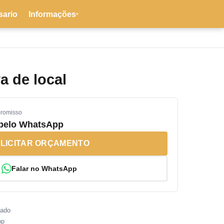
sario
Informações
▾
a de local
promisso
 pelo WhatsApp
LICITAR ORÇAMENTO
Falar no WhatsApp
sado
pp