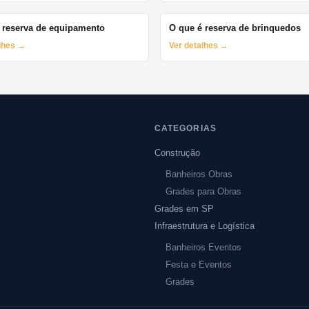
 reserva de equipamento
O que é reserva de brinquedos
alhes →
Ver detalhes →
CATEGORIAS
Construção
Banheiros Obras
Grades para Obras
Grades em SP
Infraestrutura e Logística
Banheiros Eventos
Festa e Eventos
Grades