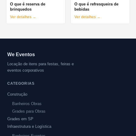
O que é reserva de
O que é refresqueira de
brinquedos
bebidas
Ver detalhes →
Ver detalhes →
We Eventos
Locação de itens para festas, feiras e
eventos corporativos
CATEGORIAS
Construção
Banheiros Obras
Grades para Obras
Grades em SP
Infraestrutura e Logística
Banheiros Eventos