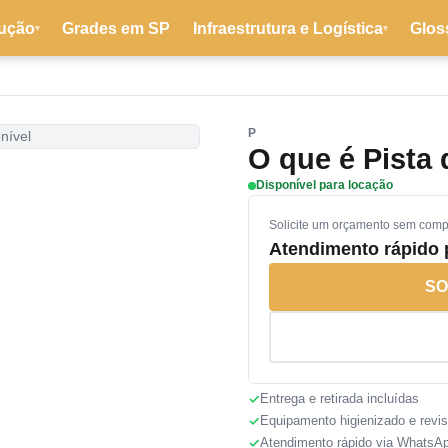
ução
Grades em SP
Infraestrutura e Logística
Glos
▾
▾
P
nível
O que é Pista
Disponível para locação
Solicite um orçamento sem com
Atendimento rápido
SO
Entrega e retirada incluídas
Equipamento higienizado e revi
Atendimento rápido via WhatsA