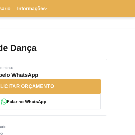
sario
Informações
▾
 de Dança
promisso
 pelo WhatsApp
LICITAR ORÇAMENTO
Falar no WhatsApp
sado
pp