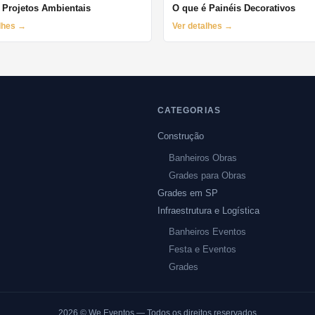
 Projetos Ambientais
O que é Painéis Decorativos
alhes →
Ver detalhes →
CATEGORIAS
Construção
Banheiros Obras
Grades para Obras
Grades em SP
Infraestrutura e Logística
Banheiros Eventos
Festa e Eventos
Grades
2026
© We Eventos — Todos os direitos reservados