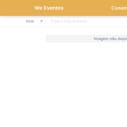
We Eventos
Constr
Início
›
P
›
O que é Pista de Dança
Imagem não dispo