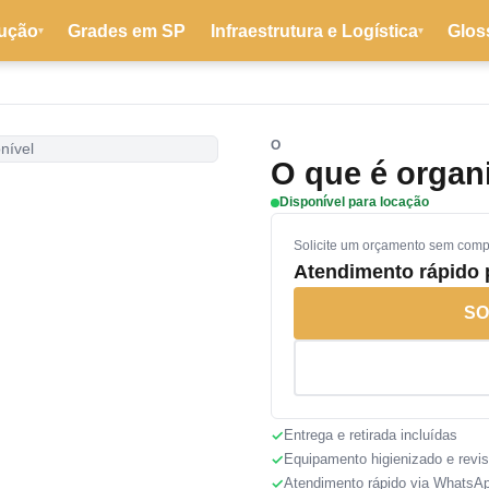
ução
Grades em SP
Infraestrutura e Logística
Glos
▾
▾
O
nível
O que é organ
Disponível para locação
Solicite um orçamento sem com
Atendimento rápido
SO
Entrega e retirada incluídas
Equipamento higienizado e revi
Atendimento rápido via WhatsA