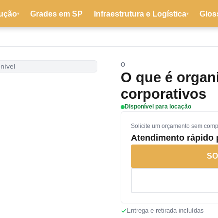
ução
Grades em SP
Infraestrutura e Logística
Glos
▾
▾
O
nível
O que é organ
corporativos
Disponível para locação
Solicite um orçamento sem com
Atendimento rápido
SO
Entrega e retirada incluídas