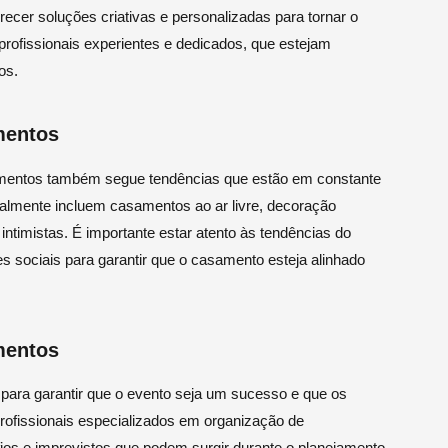
recer soluções criativas e personalizadas para tornar o
profissionais experientes e dedicados, que estejam
os.
mentos
mentos também segue tendências que estão em constante
almente incluem casamentos ao ar livre, decoração
ntimistas. É importante estar atento às tendências do
s sociais para garantir que o casamento esteja alinhado
mentos
para garantir que o evento seja um sucesso e que os
rofissionais especializados em organização de
ios e imprevistos que podem surgir durante o planejamento