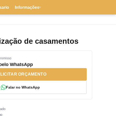
sario
Informações
▾
ização de casamentos
promisso
 pelo WhatsApp
LICITAR ORÇAMENTO
Falar no WhatsApp
sado
pp