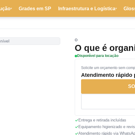
ução
Grades em SP
Infraestrutura e Logística
Glos
▾
▾
O
nível
O que é organ
Disponível para locação
Solicite um orçamento sem com
Atendimento rápido
SO
Entrega e retirada incluídas
Equipamento higienizado e revi
Atendimento rápido via WhatsA