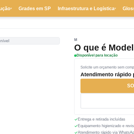
ução
Grades em SP
Infraestrutura e Logística
Glos
▾
▾
M
nível
O que é Model
Disponível para locação
Solicite um orçamento sem com
Atendimento rápido
SO
Entrega e retirada incluídas
Equipamento higienizado e revi
Atendimento rápido via WhatsA