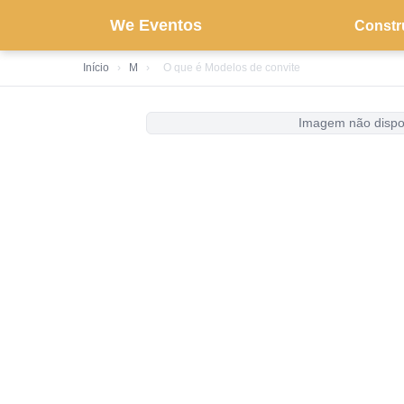
We Eventos
Constr
Início
›
M
›
O que é Modelos de convite
Imagem não dispo