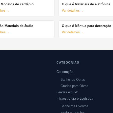
 Modelos de cardápio
O que é Materiais de eletrônica
alhes →
Ver detalhes →
ão Materiais de áudio
O que é Mântua para decoração
alhes →
Ver detalhes →
CATEGORIAS
Construção
Banheiros Obras
Grades para Obras
Grades em SP
Infraestrutura e Logística
Banheiros Eventos
Festa e Eventos