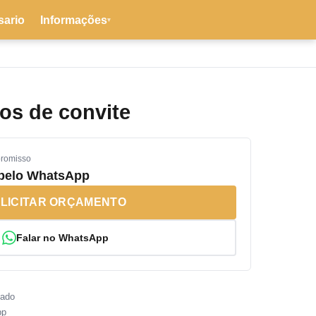
sario
Informações
▾
os de convite
promisso
 pelo WhatsApp
LICITAR ORÇAMENTO
Falar no WhatsApp
sado
pp