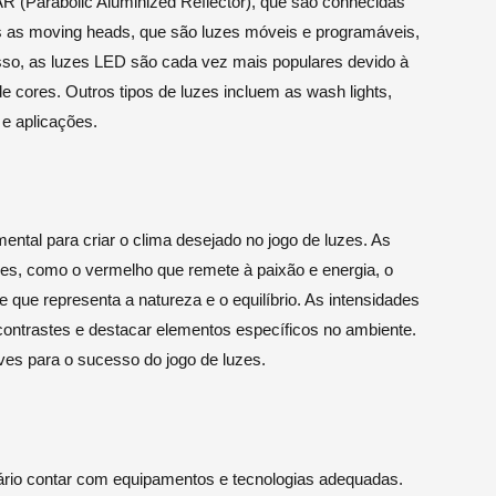
R (Parabolic Aluminized Reflector), que são conhecidas
as as moving heads, que são luzes móveis e programáveis,
disso, as luzes LED são cada vez mais populares devido à
e cores. Outros tipos de luzes incluem as wash lights,
e aplicações.
ental para criar o clima desejado no jogo de luzes. As
es, como o vermelho que remete à paixão e energia, o
e que representa a natureza e o equilíbrio. As intensidades
ontrastes e destacar elementos específicos no ambiente.
es para o sucesso do jogo de luzes.
sário contar com equipamentos e tecnologias adequadas.