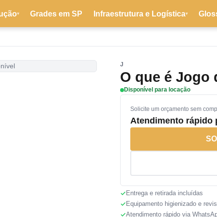
ução
Grades em SP
Infraestrutura e Logística
Glos
▾
▾
J
nível
O que é Jogo 
Disponível para locação
Solicite um orçamento sem com
Atendimento rápido
SO
Entrega e retirada incluídas
Equipamento higienizado e revi
Atendimento rápido via WhatsA