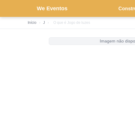
We Eventos
Constr
Início
›
J
›
O que é Jogo de luzes
Imagem não dispo