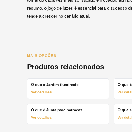
tornando cada vez mais sofisticado e inovador, abrind
resumo, o jogo de luzes é essencial para o sucesso d
tende a crescer no cenário atual.
MAIS OPÇÕES
Produtos relacionados
O que é Jardim iluminado
O que é
Ver detalhes →
Ver det
O que é Junta para barracas
O que é
Ver detalhes →
Ver det