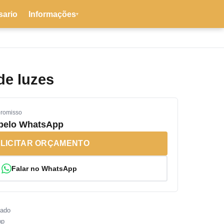
sario
Informações
▾
de luzes
promisso
 pelo WhatsApp
LICITAR ORÇAMENTO
Falar no WhatsApp
sado
pp