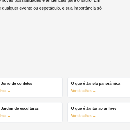
o novas possibilidades e tendências para o futuro. Em
e qualquer evento ou espetáculo, e sua importância só
 Jorro de confetes
O que é Janela panorâmica
alhes →
Ver detalhes →
 Jardim de esculturas
O que é Jantar ao ar livre
alhes →
Ver detalhes →