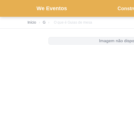
We Eventos
Constr
Início
›
G
›
O que é Guias de mesa
Imagem não dispo