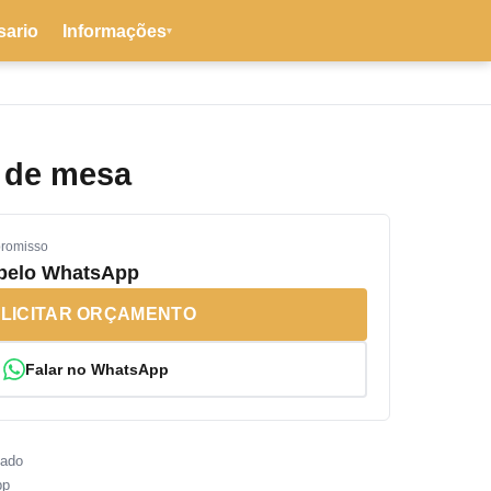
sario
Informações
▾
 de mesa
promisso
 pelo WhatsApp
LICITAR ORÇAMENTO
Falar no WhatsApp
sado
pp