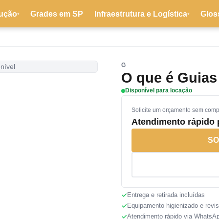
ução
Grades em SP
Infraestrutura e Logística
Glos
▾
▾
G
nível
O que é Guias
Disponível para locação
Solicite um orçamento sem com
Atendimento rápido
SO
Entrega e retirada incluídas
Equipamento higienizado e revi
Atendimento rápido via WhatsA