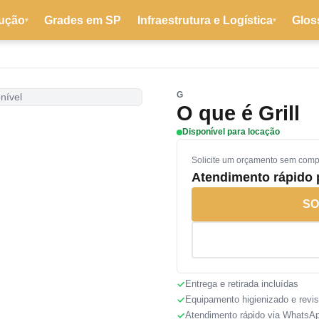
ução
Grades em SP
Infraestrutura e Logística
Glos
▾
▾
G
nível
O que é Grill
Disponível para locação
Solicite um orçamento sem com
Atendimento rápido
SO
Entrega e retirada incluídas
Equipamento higienizado e revi
Atendimento rápido via WhatsA