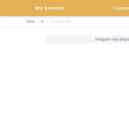
We Eventos
Constr
Início
›
G
›
O que é Grill
Imagem não dispo