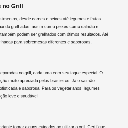
no Grill
 alimentos, desde carnes e peixes até legumes e frutas.
s quando grelhadas, assim como peixes como salmão e
la também podem ser grelhados com ótimos resultados. Até
lhadas para sobremesas diferentes e saborosas.
eparadas no grill, cada uma com seu toque especial. O
ção muito apreciada pelos brasileiros. Já o salmão
isticada e saborosa. Para os vegetarianos, legumes
pção leve e saudável.
nte tomar alguns cuidados ao utilizar o grill. Certifique-