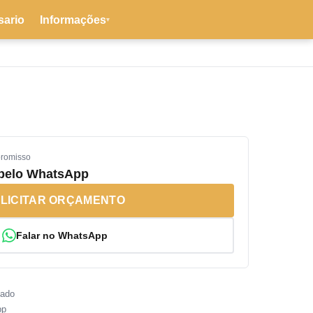
sario
Informações
▾
promisso
 pelo WhatsApp
LICITAR ORÇAMENTO
Falar no WhatsApp
sado
pp