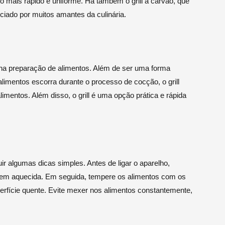
to mais rápido e uniforme. Há também o grill a carvão, que
iado por muitos amantes da culinária.
za na preparação de alimentos. Além de ser uma forma
alimentos escorra durante o processo de cocção, o grill
imentos. Além disso, o grill é uma opção prática e rápida
eguir algumas dicas simples. Antes de ligar o aparelho,
e bem aquecida. Em seguida, tempere os alimentos com os
erfície quente. Evite mexer nos alimentos constantemente,