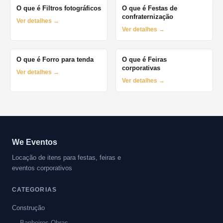
O que é Filtros fotográficos
O que é Festas de
confraternização
Ver detalhes →
Ver detalhes →
O que é Forro para tenda
O que é Feiras
corporativas
Ver detalhes →
Ver detalhes →
We Eventos
Locação de itens para festas, feiras e
eventos corporativos
CATEGORIAS
Construção
Banheiros Obras