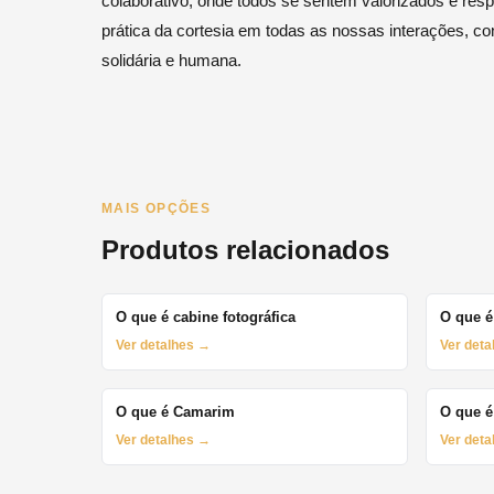
colaborativo, onde todos se sentem valorizados e respe
prática da cortesia em todas as nossas interações, co
solidária e humana.
MAIS OPÇÕES
Produtos relacionados
O que é cabine fotográfica
O que é
Ver detalhes →
Ver det
O que é Camarim
O que é
Ver detalhes →
Ver det