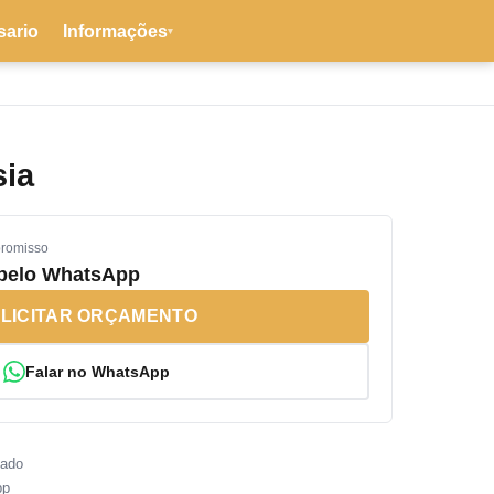
sario
Informações
▾
sia
promisso
 pelo WhatsApp
LICITAR ORÇAMENTO
Falar no WhatsApp
sado
pp