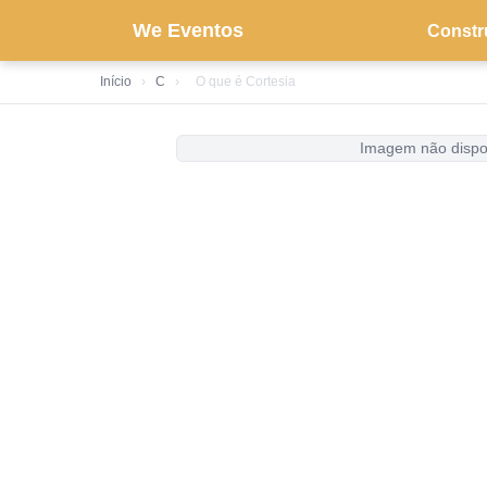
We Eventos
Constr
Início
›
C
›
O que é Cortesia
Imagem não dispo