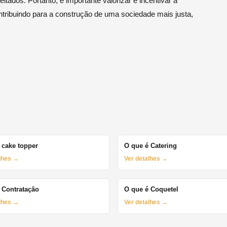
itados. Portanto, é importante valorizar e incentivar a
ntribuindo para a construção de uma sociedade mais justa,
 cake topper
O que é Catering
alhes →
Ver detalhes →
 Contratação
O que é Coquetel
alhes →
Ver detalhes →