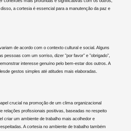
cer conexões mais profundas e significativas com os outros,
isso, a cortesia é essencial para a manutenção da paz e
variam de acordo com o contexto cultural e social. Alguns
pessoas com um sorriso, dizer "por favor" e "obrigado",
demonstrar interesse genuíno pelo bem-estar dos outros. A
desde gestos simples até atitudes mais elaboradas.
apel crucial na promoção de um clima organizacional
de relações profissionais positivas, baseadas no respeito
el criar um ambiente de trabalho mais acolhedor e
espeitadas. A cortesia no ambiente de trabalho também