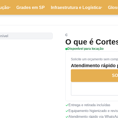
ução
Grades em SP
Infraestrutura e Logística
Glos
▾
▾
C
nível
O que é Corte
Disponível para locação
Solicite um orçamento sem com
Atendimento rápido
SO
Entrega e retirada incluídas
Equipamento higienizado e revi
Atendimento rápido via WhatsA