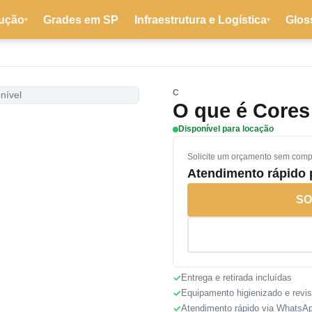
ução
Grades em SP
Infraestrutura e Logística
Glos
▾
▾
C
nível
O que é Cores
Disponível para locação
Solicite um orçamento sem com
Atendimento rápido
SO
Entrega e retirada incluídas
Equipamento higienizado e revi
Atendimento rápido via WhatsA