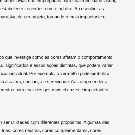
séries. Elas são empregadas para criar identidade visual,
 estabelecer conexões com o público. Ao escolher as
 narrativa de um projeto, tornando-o mais impactante e
udo que investiga como as cores afetam o comportamento
 significados e associações distintas, que podem variar
ncia individual. Por exemplo, o vermelho pode simbolizar
ado à calma, confiança e serenidade. Ao compreender a
cimentos para criar designs mais eficazes e impactantes.
m ser utilizadas com diferentes propósitos. Algumas das
 frias, cores neutras, cores complementares, cores