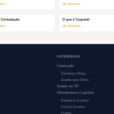
alhes →
Ver detalhes →
 Contratação
O que é Coquetel
alhes →
Ver detalhes →
CATEGORIAS
Construção
Banheiros Obras
Grades para Obras
Grades em SP
Infraestrutura e Logística
Banheiros Eventos
Festa e Eventos
Grades