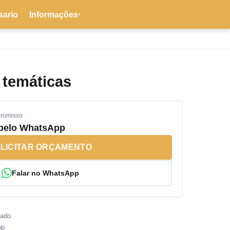
sario
Informações
▾
 temáticas
promisso
 pelo WhatsApp
LICITAR ORÇAMENTO
Falar no WhatsApp
sado
pp