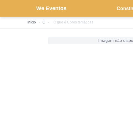
We Eventos
Constr
Início
›
C
›
O que é Cores temáticas
Imagem não dispo