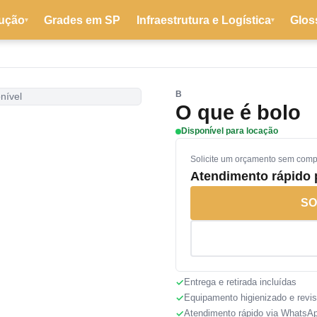
ução
Grades em SP
Infraestrutura e Logística
Glos
▾
▾
B
nível
O que é bolo
Disponível para locação
Solicite um orçamento sem com
Atendimento rápido
SO
Entrega e retirada incluídas
Equipamento higienizado e revi
Atendimento rápido via WhatsA