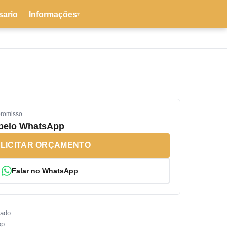
sario
Informações
▾
promisso
 pelo WhatsApp
LICITAR ORÇAMENTO
Falar no WhatsApp
sado
pp