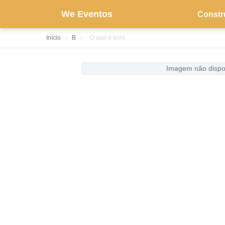
We Eventos
Constr
Início
›
B
›
O que é bolo
Imagem não dispo