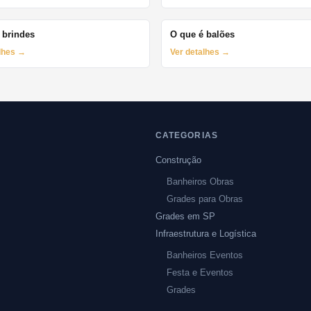
 brindes
O que é balões
alhes →
Ver detalhes →
CATEGORIAS
Construção
Banheiros Obras
Grades para Obras
Grades em SP
Infraestrutura e Logística
Banheiros Eventos
Festa e Eventos
Grades