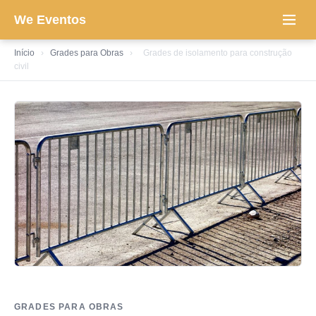
We Eventos
Início
›
Grades para Obras
›
Grades de isolamento para construção
civil
GRADES PARA OBRAS